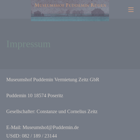
Zum
Mo
Inhalt
springen
Puddemin Ferienwohnung
Impressum
Museumshof Puddemin Vermietung Zeitz GbR
Puddemin 10 18574 Poseritz
Gesellschafter: Constanze und Cornelius Zeitz
E-Mail: Museumshof@Puddemin.de
UStID: 082 / 189 / 23144